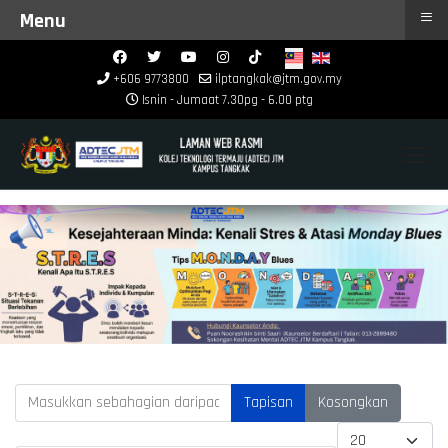
≡
Menu
+606 9773800
ilptangkak@jtm.gov.my
Isnin - Jumaat 7.30pg - 6.00 ptg
Masukkan sebahagian daripada tajuk
Tapisan
Kosongkan
Papar #