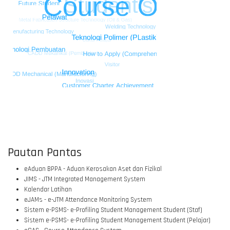
Pautan Pantas
© Free
Joomla! 3 Modules
- by
VinaGecko.com
eAduan BPPA - Aduan Kerosakan Aset dan Fizikal
JIMS - JTM Integrated Management System
Kalendar Latihan
eJAMs - e-JTM Attendance Monitoring System
Sistem e-PSMS- e-Profiling Student Management Student (Staf)
Sistem e-PSMS- e-Profiling Student Management Student (Pelajar)